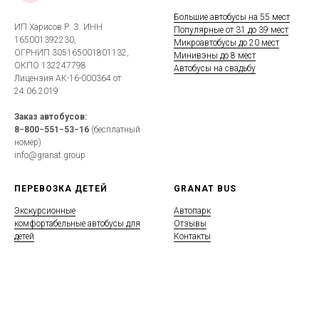
Большие автобусы на 55 мест
ИП Харисов Р. З. ИНН
Популярные от 31 до 39 мест
165001392230,
Микроавтобусы до 20 мест
ОГРНИП 305165001801132,
Минивэны до 8 мест
ОКПО 132247798
Автобусы на свадьбу
Лицензия АК-16-000364 от
24.06.2019
Заказ автобусов:
8−800−551−53−16
(бесплатный
номер)
info@granat.group
ПЕРЕВОЗКА ДЕТЕЙ
GRANAT BUS
Экскурсионные
Автопарк
комфортабельные автобусы для
Отзывы
детей
Контакты